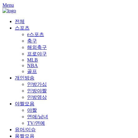
Skip
Menu
to
content
전체
스포츠
e스포츠
축구
해외축구
프로야구
MLB
NBA
골프
개인방송
인방가십
인방야짤
인방영상
야짤모음
야짤
연애/남녀
TV/연예
유머/이슈
움짤모음