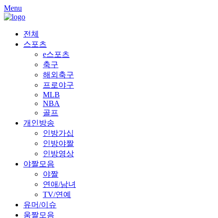
Skip
Menu
to
content
전체
스포츠
e스포츠
축구
해외축구
프로야구
MLB
NBA
골프
개인방송
인방가십
인방야짤
인방영상
야짤모음
야짤
연애/남녀
TV/연예
유머/이슈
움짤모음