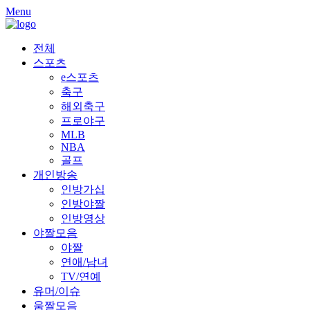
Skip
Menu
to
content
전체
스포츠
e스포츠
축구
해외축구
프로야구
MLB
NBA
골프
개인방송
인방가십
인방야짤
인방영상
야짤모음
야짤
연애/남녀
TV/연예
유머/이슈
움짤모음